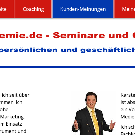
ite
Coaching
Kunden-Meinungen
Meine
 ich seit über
Karste
ammen. Ich
ist ab
hohe
ein Vo
-Marketing.
Medie
im Einsatz
Ich sc
trument und
Fachk